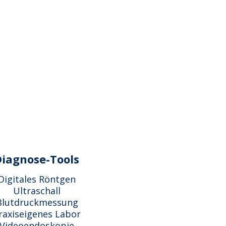
Diagnose-Tools
Digitales Röntgen
Ultraschall
Blutdruckmessung
raxiseigenes Labor
Videoendoskopie