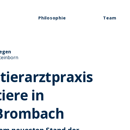
Philosophie
Team
legen
Steinborn
tierarztpraxis
tiere in
-Brombach
dem neuesten Stand der